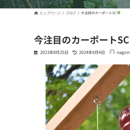
トップページ
ブログ
今注目のカーポートSC
今注目のカーポートSC
最
2023年8月25日
2024年9月4日
nagom
終
更
新
日
時
: