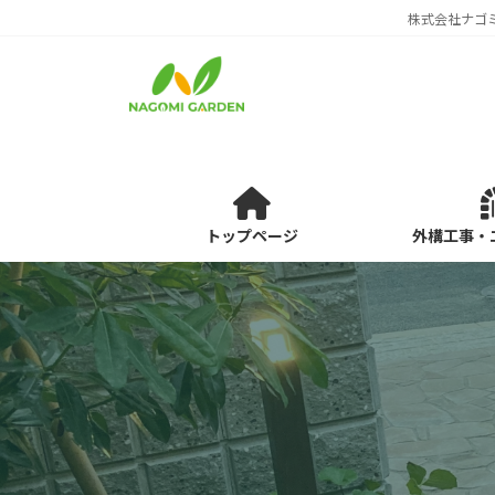
コ
ナ
株式会社ナゴ
ン
ビ
テ
ゲ
ン
ー
ツ
シ
へ
ョ
ス
ン
キ
に
ッ
移
トップページ
外構工事・
プ
動