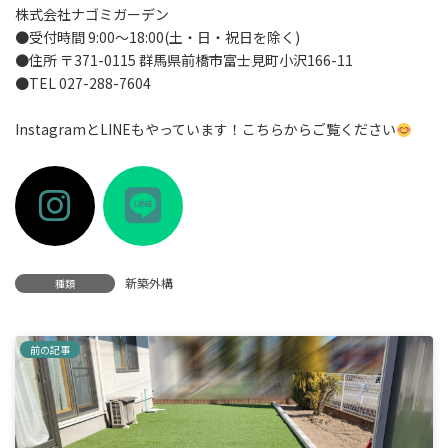
株式会社ナゴミガーデン
●受付時間 9:00～18:00(土・日・祝日を除く)
●住所 〒371-0115 群馬県前橋市富士見町小沢166-11
●TEL 027-288-7604
InstagramとLINEもやっています！こちらからご覧ください
ア
ア
イ
イ
コ
コ
ン
ン
リ
リ
ン
ン
ク
ク
新築外構
種類
前の記事